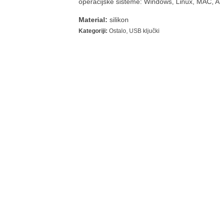
operacijske sisteme: Windows, Linux, MAC, 
Material:
silikon
Kategoriji:
Ostalo
,
USB ključki