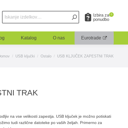
Izbira za
0
ponudbo
og
Katalog
O nas
Eurotrade
ou are here:
Domov
USB ključki
Ostalo
USB KLJUČEK ZAPESTNI TRAK
TNI TRAK
godljiv na vse velikosti zapestja. USB ključek je možno potiskati
ložimo tudi različne datoteke po vaših željah. Primerno za