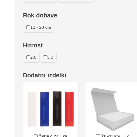
Rok dobave
12 - 20 dni
Hitrost
2.0
3.0
Dodatni izdelki
ŽEPEK ZA USB
ŠKATLICA LUX