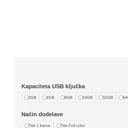
Kapaciteta USB ključka
2GB
4GB
8GB
16GB
32GB
64
Način dodelave
Tisk 1 barva
Tisk Full color