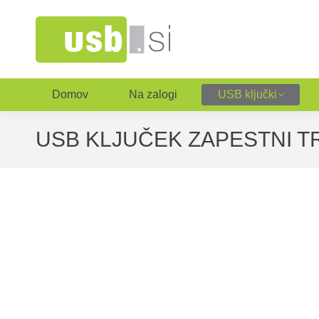
Domov
Na zalogi
USB ključki
USB KLJUČEK ZAPESTNI T