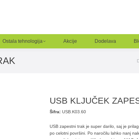
Ostala tehnologija
Akcije
Dodelava
Bl
RAK
Y
USB KLJUČEK ZAPES
Šifra:
USB.K03.60
USB zapestni trak je super darilo, saj je prila
po celotni površini. Po naročilu lahko nanj na