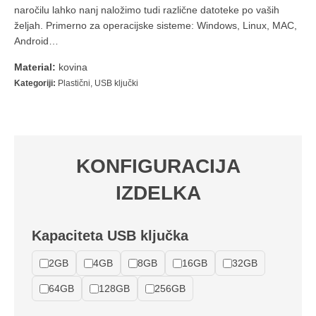
naročilu lahko nanj naložimo tudi različne datoteke po vaših
željah. Primerno za operacijske sisteme: Windows, Linux, MAC,
Android…
Material:
kovina
Kategoriji:
Plastični
,
USB ključki
KONFIGURACIJA
IZDELKA
Kapaciteta USB ključka
2GB
4GB
8GB
16GB
32GB
64GB
128GB
256GB