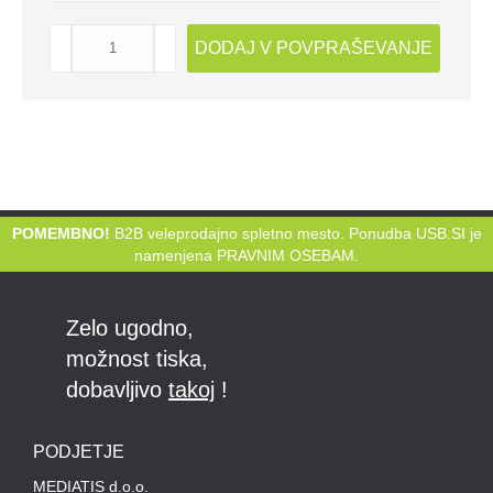
USB
DODAJ V POVPRAŠEVANJE
KLJUČEK
TRINŠKI
količina
POMEMBNO!
B2B veleprodajno spletno mesto. Ponudba USB.SI je
namenjena PRAVNIM OSEBAM.
Zelo ugodno,
možnost tiska,
dobavljivo
takoj
!
PODJETJE
MEDIATIS d.o.o.