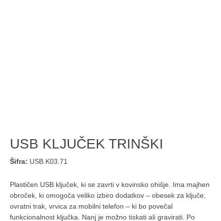
USB KLJUČEK TRINŠKI
Šifra:
USB.K03.71
Plastičen USB ključek, ki se zavrti v kovinsko ohišje. Ima majhen
obroček, ki omogoča veliko izbiro dodatkov – obesek za ključe,
ovratni trak, vrvica za mobilni telefon – ki bo povečal
funkcionalnost ključka. Nanj je možno tiskati ali gravirati. Po