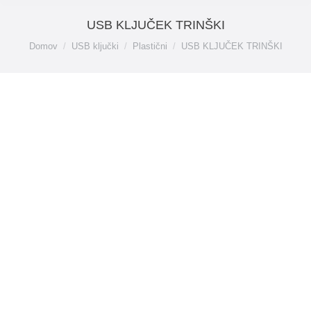
USB KLJUČEK TRINŠKI
You are here:
Domov
USB ključki
Plastični
USB KLJUČEK TRINŠKI