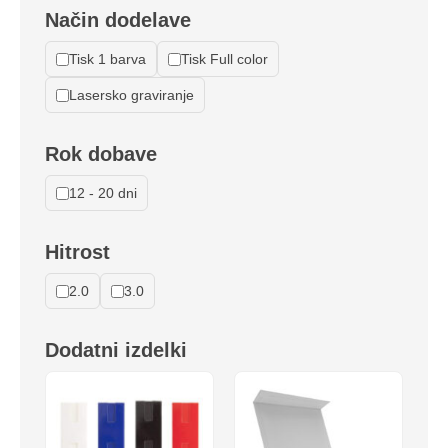
Način dodelave
Tisk 1 barva
Tisk Full color
Lasersko graviranje
Rok dobave
12 - 20 dni
Hitrost
2.0
3.0
Dodatni izdelki