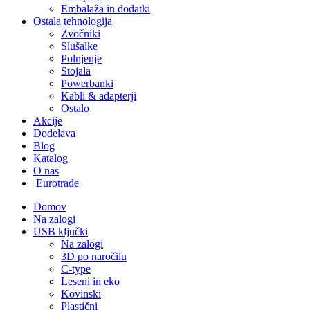
Embalaža in dodatki
Ostala tehnologija
Zvočniki
Slušalke
Polnjenje
Stojala
Powerbanki
Kabli & adapterji
Ostalo
Akcije
Dodelava
Blog
Katalog
O nas
Eurotrade
Domov
Na zalogi
USB ključki
Na zalogi
3D po naročilu
C-type
Leseni in eko
Kovinski
Plastični