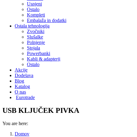
Usnjeni
Ostalo
Kompleti
Embalaža in dodatki
Ostala tehnologija
Zvočniki
Slušalke
Polnjenje
Stojala
Powerbanki
Kabli & adapterji
Ostalo
Akcije
Dodelava
Blog
Katalog
O nas
Eurotrade
USB KLJUČEK PIVKA
You are here:
Domov