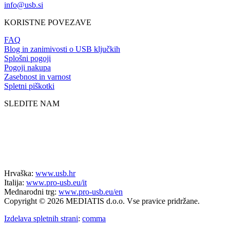
info@usb.si
KORISTNE POVEZAVE
FAQ
Blog in zanimivosti o USB ključkih
Splošni pogoji
Pogoji nakupa
Zasebnost in varnost
Spletni piškotki
SLEDITE NAM
Hrvaška:
www.usb.hr
Italija:
www.pro-usb.eu/it
Mednarodni trg:
www.pro-usb.eu/en
Copyright © 2026 MEDIATIS d.o.o. Vse pravice pridržane.
Izdelava spletnih strani
:
comma