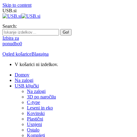
Skip to content
USB.si
Search:
Izbira za
ponudbo
0
Ogled košarice
Blagajna
V košarici ni izdelkov.
Domov
Na zalogi
USB ključki
Na zalogi
3D po naročilu
C-type
Leseni in eko
Kovinski
Plastični
Usnjeni
Ostalo
Kompleti