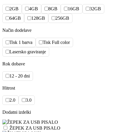
2GB
4GB
8GB
16GB
32GB
64GB
128GB
256GB
Način dodelave
Tisk 1 barva
Tisk Full color
Lasersko graviranje
Rok dobave
12 - 20 dni
Hitrost
2.0
3.0
Dodatni izdelki
ŽEPEK ZA USB PISALO