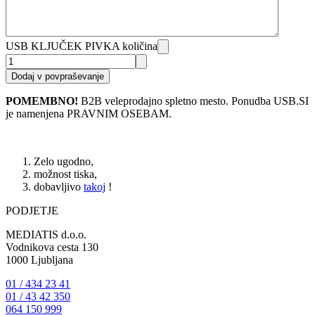
USB KLJUČEK PIVKA količina
Dodaj v povpraševanje
POMEMBNO!
B2B veleprodajno spletno mesto. Ponudba USB.SI
je namenjena PRAVNIM OSEBAM.
Zelo ugodno,
možnost tiska,
dobavljivo
takoj
!
PODJETJE
MEDIATIS d.o.o.
Vodnikova cesta 130
1000 Ljubljana
01 / 434 23 41
01 / 43 42 350
064 150 999