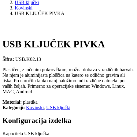
USB ključki
Kovinski
USB KLJUČEK PIVKA
USB KLJUČEK PIVKA
Šifra:
USB.K02.13
Plastičen, z ločenim pokrovčkom, možna dobava v različnih barvah.
Na njem je aluminijasta ploščica na katero se odlično gravira ali
tiska. Po naročilu lahko nanj naložimo tudi različne datoteke po
vaših željah. Primerno za operacijske sisteme: Windows, Linux,
MAC, Android…
Material:
plastika
Kategoriji:
Kovinski
,
USB ključki
Konfiguracija izdelka
Kapaciteta USB ključka