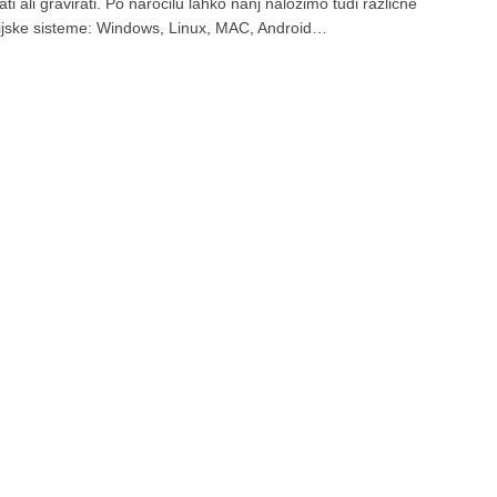
i ali gravirati. Po naročilu lahko nanj naložimo tudi različne
cijske sisteme: Windows, Linux, MAC, Android…