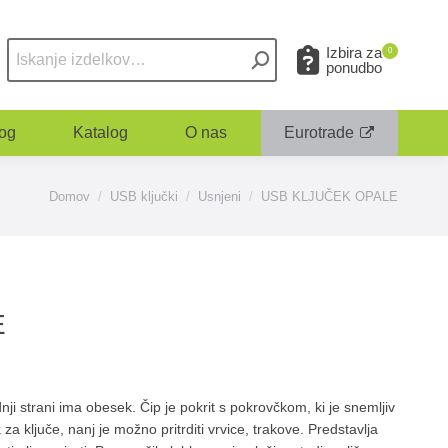
Izbira za
0
ponudbo
og
Katalog
O nas
Eurotrade
You are here:
Domov
USB ključki
Usnjeni
USB KLJUČEK OPALE
E
ji strani ima obesek. Čip je pokrit s pokrovčkom, ki je snemljiv
za ključe, nanj je možno pritrditi vrvice, trakove. Predstavlja