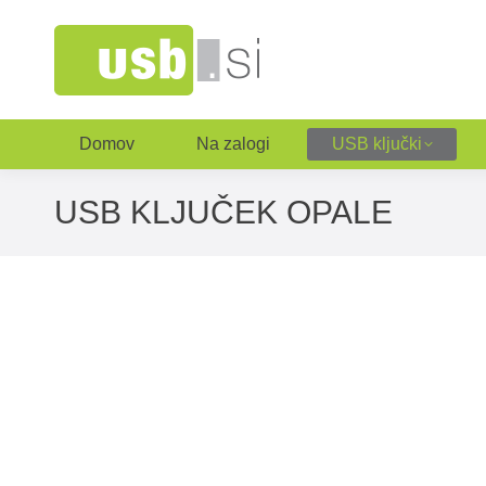
Domov
Na zalogi
USB ključki
USB KLJUČEK OPALE