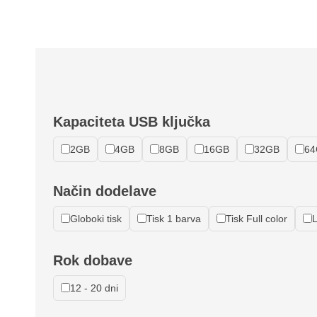
Kapaciteta USB ključka
2GB
4GB
8GB
16GB
32GB
64
Način dodelave
Globoki tisk
Tisk 1 barva
Tisk Full color
L
Rok dobave
12 - 20 dni