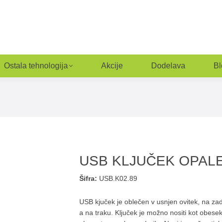
Ostala tehnologija
Akcije
Dodelava
Bl
USB KLJUČEK OPAL
Šifra:
USB.K02.89
USB kjuček je oblečen v usnjen ovitek, na zadn
a na traku. Ključek je možno nositi kot obesek 