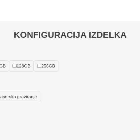
KONFIGURACIJA IZDELKA
GB
128GB
256GB
asersko graviranje