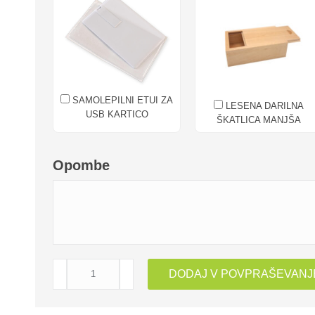
SAMOLEPILNI ETUI ZA
LESENA DARILNA
USB KARTICO
ŠKATLICA MANJŠA
Opombe
USB
DODAJ V POVPRAŠEVANJ
KLJUČEK
OPALE
količina