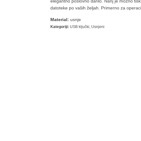
elegantno poslovno darilo. Nanj je možno tiskat
datoteke po vaših željah. Primerno za opera
Material:
usnje
Kategoriji:
USB ključki
,
Usnjeni