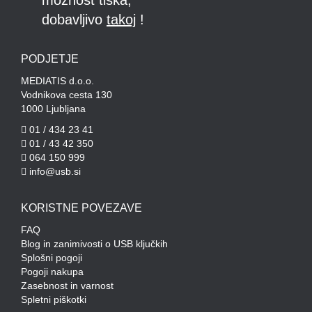
možnost tiska,
dobavljivo
takoj
!
PODJETJE
MEDIATIS d.o.o.
Vodnikova cesta 130
1000 Ljubljana
01 / 434 23 41
01 / 43 42 350
064 150 999
info@usb.si
KORISTNE POVEZAVE
FAQ
Blog in zanimivosti o USB ključkih
Splošni pogoji
Pogoji nakupa
Zasebnost in varnost
Spletni piškotki