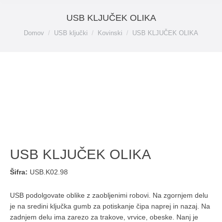
USB KLJUČEK OLIKA
You are here:
Domov
USB ključki
Kovinski
USB KLJUČEK OLIKA
USB KLJUČEK OLIKA
Šifra:
USB.K02.98
USB podolgovate oblike z zaobljenimi robovi. Na zgornjem delu
je na sredini ključka gumb za potiskanje čipa naprej in nazaj. Na
zadnjem delu ima zarezo za trakove, vrvice, obeske. Nanj je