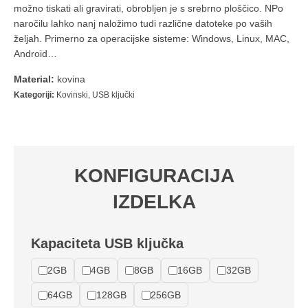
možno tiskati ali gravirati, obrobljen je s srebrno ploščico. NPo
naročilu lahko nanj naložimo tudi različne datoteke po vaših
željah. Primerno za operacijske sisteme: Windows, Linux, MAC,
Android…
Material:
kovina
Kategoriji:
Kovinski
,
USB ključki
KONFIGURACIJA
IZDELKA
Kapaciteta USB ključka
2GB
4GB
8GB
16GB
32GB
64GB
128GB
256GB