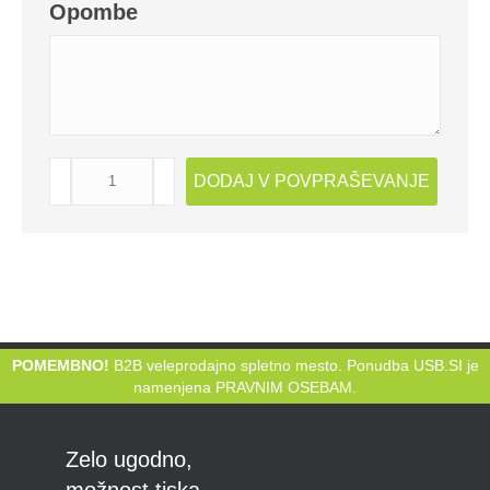
Opombe
USB
DODAJ V POVPRAŠEVANJE
KLJUČEK
OLIKA
količina
POMEMBNO!
B2B veleprodajno spletno mesto. Ponudba USB.SI je
namenjena PRAVNIM OSEBAM.
Zelo ugodno,