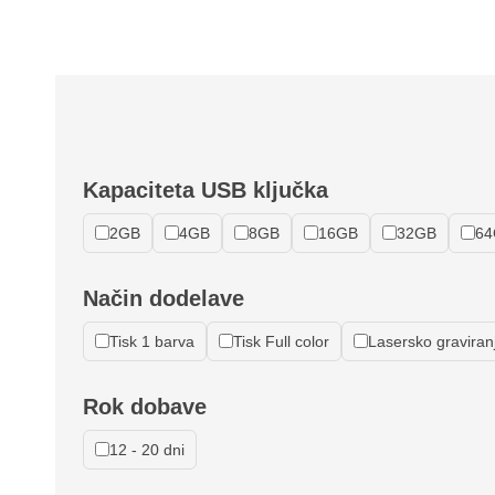
Kapaciteta USB ključka
2GB
4GB
8GB
16GB
32GB
64
Način dodelave
Tisk 1 barva
Tisk Full color
Lasersko graviran
Rok dobave
12 - 20 dni