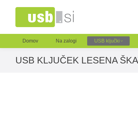
Domov
Na zalogi
USB ključki
USB KLJUČEK LESENA ŠKA