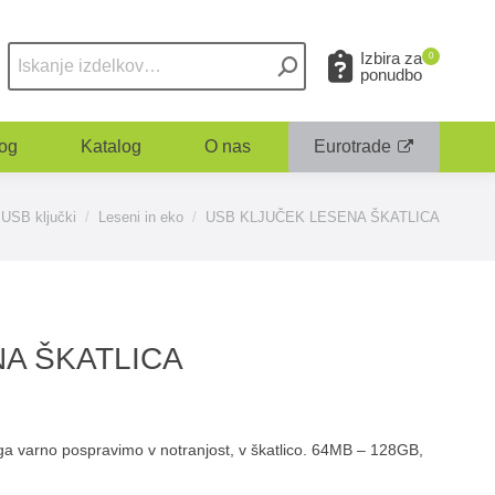
Izbira za
0
ponudbo
og
Katalog
O nas
Eurotrade
ere:
USB ključki
Leseni in eko
USB KLJUČEK LESENA ŠKATLICA
A ŠKATLICA
ga varno pospravimo v notranjost, v škatlico. 64MB – 128GB,