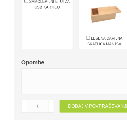
SAMOLEPILNI ETUI ZA
USB KARTICO
LESENA DARILNA
ŠKATLICA MANJŠA
Opombe
USB
DODAJ V POVPRAŠEVANJ
KLJUČEK
LESENA
ŠKATLICA