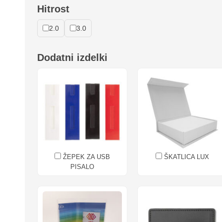
Hitrost
2.0
3.0
Dodatni izdelki
ŽEPEK ZA USB
ŠKATLICA LUX
PISALO