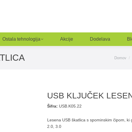
Ostala tehnologija
Akcije
Dodelava
Bl
TLICA
You are h
Domov
USB KLJUČEK LESEN
Šifra:
USB.K05.22
Lesena USB škatlica s spominskim čipom, ki 
2.0, 3.0