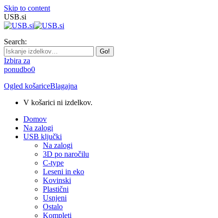
Skip to content
USB.si
Search:
Izbira za
ponudbo
0
Ogled košarice
Blagajna
V košarici ni izdelkov.
Domov
Na zalogi
USB ključki
Na zalogi
3D po naročilu
C-type
Leseni in eko
Kovinski
Plastični
Usnjeni
Ostalo
Kompleti