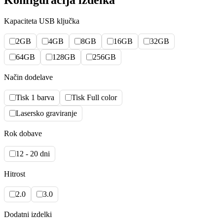
Kapaciteta USB ključka
2GB
4GB
8GB
16GB
32GB
64GB
128GB
256GB
Način dodelave
Tisk 1 barva
Tisk Full color
Lasersko graviranje
Rok dobave
12 - 20 dni
Hitrost
2.0
3.0
Dodatni izdelki