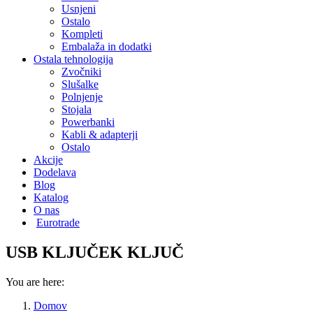
Usnjeni
Ostalo
Kompleti
Embalaža in dodatki
Ostala tehnologija
Zvočniki
Slušalke
Polnjenje
Stojala
Powerbanki
Kabli & adapterji
Ostalo
Akcije
Dodelava
Blog
Katalog
O nas
Eurotrade
USB KLJUČEK KLJUČ
You are here:
Domov