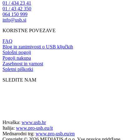
01 / 434 23 41
01 / 43 42 350
064 150 999
info@usb.si
KORISTNE POVEZAVE
FAQ
Blog in zanimivosti o USB ključkih
Splošni pogoji
Pogoji nakupa
Zasebnost in varnost
Spletni piškotki
SLEDITE NAM
Hrvaška:
www.usb.hr
Italija:
www.pro-usb.eu/it
Mednarodni trg:
www.pro-usb.eu/en
Copyright © 2026 MEDIATIS d.o.o. Vse pravice pridržane.