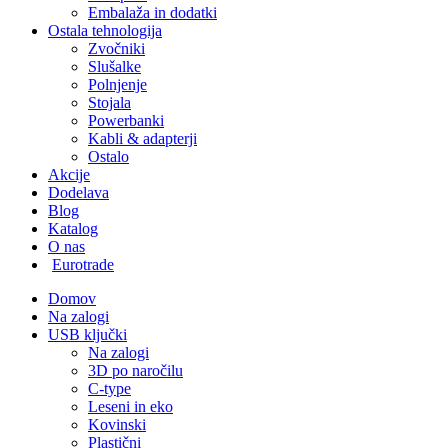
Embalaža in dodatki
Ostala tehnologija
Zvočniki
Slušalke
Polnjenje
Stojala
Powerbanki
Kabli & adapterji
Ostalo
Akcije
Dodelava
Blog
Katalog
O nas
Eurotrade
Domov
Na zalogi
USB ključki
Na zalogi
3D po naročilu
C-type
Leseni in eko
Kovinski
Plastični