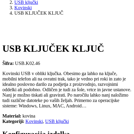
USB ključki
Kovinski
USB KLJUČEK KLJUČ
USB KLJUČEK KLJUČ
Šifra:
USB.K02.46
Kovinski USB v obliki ključka. Obesimo ga lahko na ključe,
mobilni telefon ali na ovratni trak, tako je vedno pri roki in zato je
idealno poslovno darilo za podjetja z proizvodnjo, razvojnimi
oddelki ali podobno. Odličen je tudi za šole, vrtce in javne ustanove.
Nanj je možno tiskati ali gravirati. Po naročilu lahko nanj naložimo
tudi različne datoteke po vaših željah. Primerno za operacijske
sisteme: Windows, Linux, MAC, Android…
Material:
kovina
Kategoriji:
Kovinski
,
USB ključki
Konfiguracija izdelka