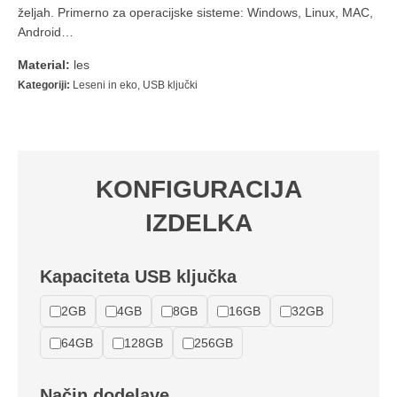
željah. Primerno za operacijske sisteme: Windows, Linux, MAC,
Android…
Material:
les
Kategoriji:
Leseni in eko
,
USB ključki
KONFIGURACIJA
IZDELKA
Kapaciteta USB ključka
2GB
4GB
8GB
16GB
32GB
64GB
128GB
256GB
Način dodelave