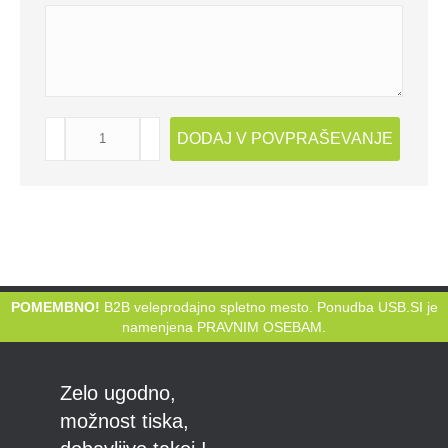
USB
DODAJ V POVPRAŠEVANJE
KLJUČEK
HOTIZA
količina
POMEMBNO!
B2B veleprodajno spletno mesto. Ponudba USB.SI je
namenjena PRAVNIM OSEBAM.
Zelo ugodno,
možnost tiska,