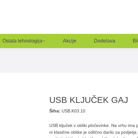
Ostala tehnologija
Akcije
Dodelava
Bl
USB KLJUČEK GAJ
Šifra:
USB.K03.10
USB ključek v obliki pločevinke. Na vrhu ima p
ni klasične oblike je odlično darilo za podjetja