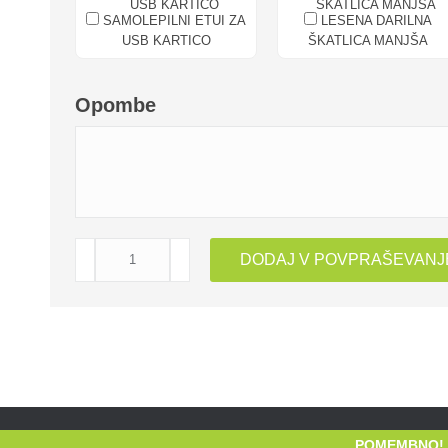
SAMOLEPILNI ETUI ZA
LESENA DARILNA
USB KARTICO
ŠKATLICA MANJŠA
Opombe
USB
DODAJ V POVPRAŠEVANJ
KLJUČEK
GAJ
količina
POMEMBNO!