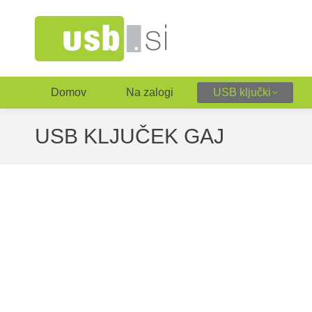
Domov
Na zalogi
USB ključki
USB KLJUČEK GAJ