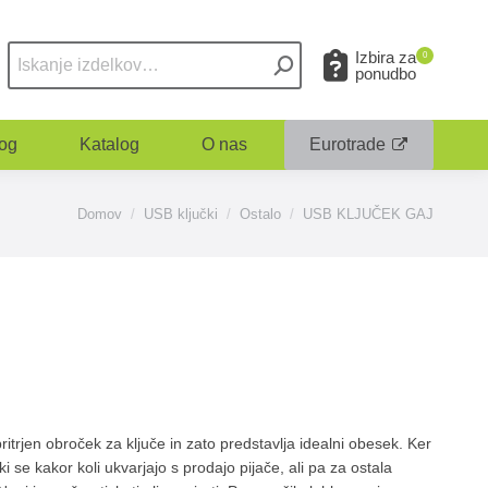
Izbira za
0
ponudbo
og
Katalog
O nas
Eurotrade
You are here:
Domov
USB ključki
Ostalo
USB KLJUČEK GAJ
ritrjen obroček za ključe in zato predstavlja idealni obesek. Ker
 ki se kakor koli ukvarjajo s prodajo pijače, ali pa za ostala