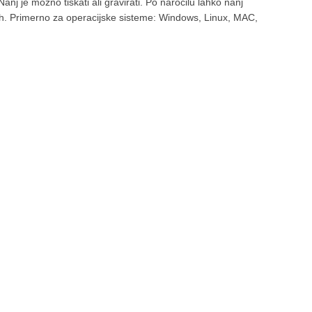
Nanj je možno tiskati ali gravirati. Po naročilu lahko nanj
jah. Primerno za operacijske sisteme: Windows, Linux, MAC,