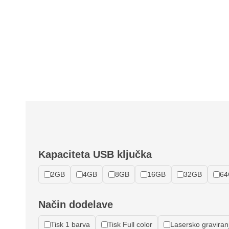
Kapaciteta USB ključka
2GB
4GB
8GB
16GB
32GB
64
Način dodelave
Tisk 1 barva
Tisk Full color
Lasersko graviran