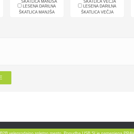
LESENA DARILNA
LESENA DARILNA
ŠKATLICA MANJŠA
ŠKATLICA VEČJA
E
B2B veleprodajno spletno mesto. Ponudba USB.SI je namenjena PR