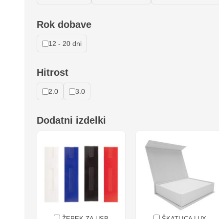
Rok dobave
12 - 20 dni
Hitrost
2.0
3.0
Dodatni izdelki
ŽEPEK ZA USB
ŠKATLICA LUX