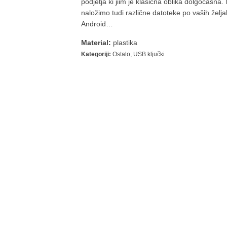
podjetja ki jiim je klasična oblika dolgočasna. 
naložimo tudi različne datoteke po vaših žel
Android…
Material:
plastika
Kategoriji:
Ostalo
,
USB ključki