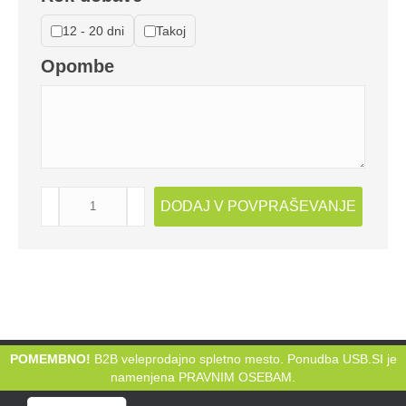
12 - 20 dni
Takoj
Opombe
DISPLAY
DODAJ V POVPRAŠEVANJE
BOX
Twister
količina
POMEMBNO!
B2B veleprodajno spletno mesto. Ponudba USB.SI je
namenjena PRAVNIM OSEBAM.