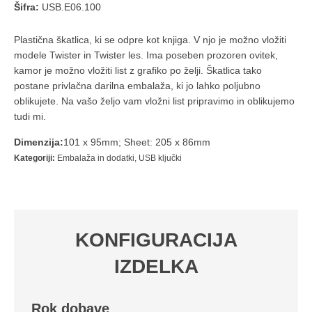
Šifra:
USB.E06.100
Plastična škatlica, ki se odpre kot knjiga. V njo je možno vložiti
modele Twister in Twister les. Ima poseben prozoren ovitek,
kamor je možno vložiti list z grafiko po želji. Škatlica tako
postane privlačna darilna embalaža, ki jo lahko poljubno
oblikujete. Na vašo željo vam vložni list pripravimo in oblikujemo
tudi mi.
Dimenzija:
101 x 95mm; Sheet: 205 x 86mm
Kategoriji:
Embalaža in dodatki
,
USB ključki
KONFIGURACIJA
IZDELKA
Rok dobave